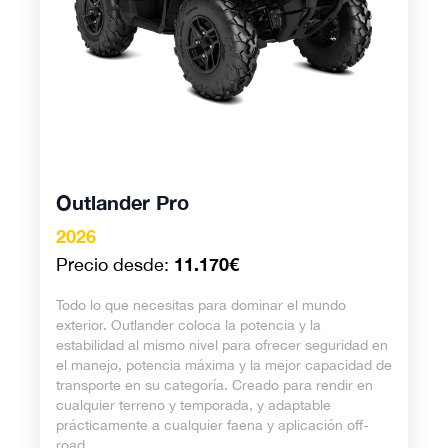
Outlander Pro
2026
11.170€
Precio desde:
Todo lo que necesitas para dominar el mundo
exterior. Outlander coloca la potencia y la
estabilidad al mismo nivel para ofrecer seguridad en
el manejo, potencia máxima y la mejor capacidad de
transporte en su categoría. Creado para rendir en
cualquier terreno y temporada, y adaptable
prácticamente a cualquier faena y aplicación off-
road.