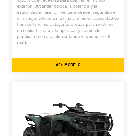
Todo lo que necesitas para dominar el mundo
exterior. Outlander coloca la potencia y la
estabilidad al mismo nivel para ofrecer seguridad en
el manejo, potencia máxima y la mejor capacidad de
transporte en su categoría. Creado para rendir en
cualquier terreno y temporada, y adaptable
prácticamente a cualquier faena y aplicación off-
road.
VER MODELO
Outlander Pro