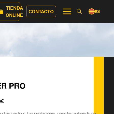
TIENDA
CONTACTO
ES
ONLINE
EN
R PRO
0€
odrás con todo. Las prestaciones, como los motores Rotax