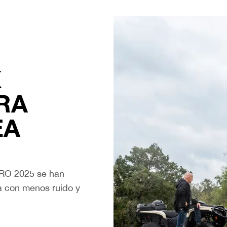
X
RA
EA
PRO 2025 se han
a con menos ruido y