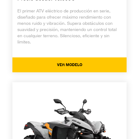
El primer ATV eléctrico de producción en serie,
diseñado para ofrecer máximo rendimiento con
menos ruido y vibración. Supera obstáculos con
suavidad y precisión, manteniendo un control total
en cualquier terreno. Silencioso, eficiente y sin
límites.
VER MODELO
Renegade