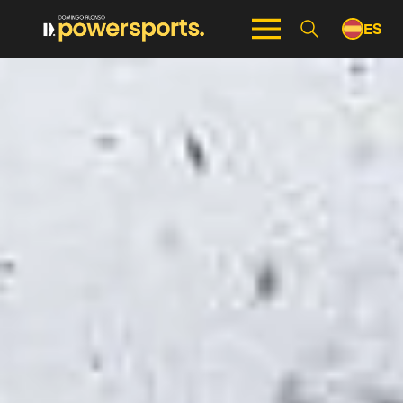
ES
EN