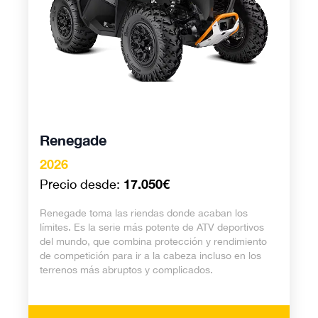
Renegade
2026
17.050€
Precio desde:
Renegade toma las riendas donde acaban los
límites. Es la serie más potente de ATV deportivos
del mundo, que combina protección y rendimiento
de competición para ir a la cabeza incluso en los
terrenos más abruptos y complicados.