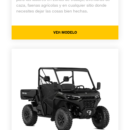
caza, faenas agrícolas y en cualquier sitio donde
necesites dejar las cosas bien hechas.
VER MODELO
Traxter HD11