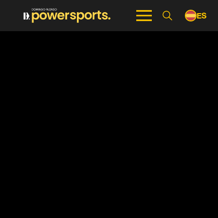
ES
EN