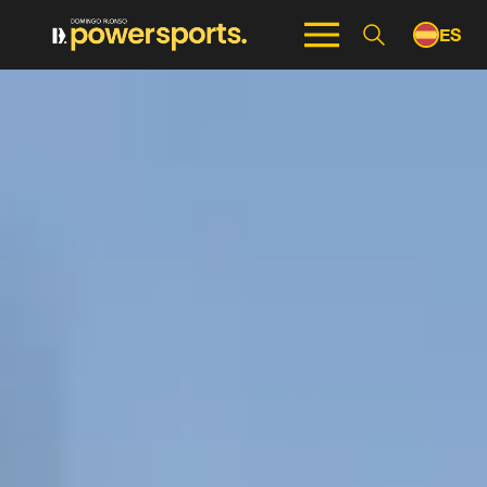
ES
EN