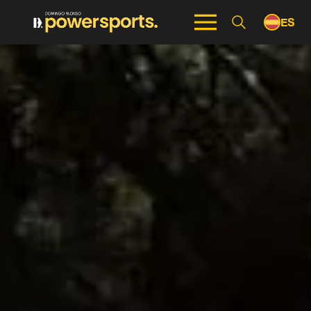
ES
EN