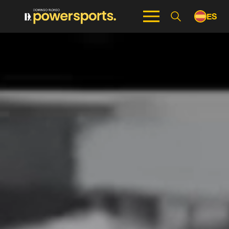
ES
EN