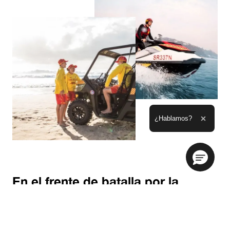
Ampliar el texto
¿Hablamos?
Cerrar 
En el frente de batalla por la
seguridad