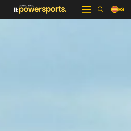
ES
EN