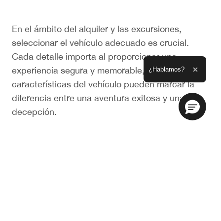
En el ámbito del alquiler y las excursiones,
seleccionar el vehículo adecuado es crucial.
Cada detalle importa al proporcionar una
experiencia segura y memorable, donde las
Ampliar el texto
¿Hablamos?
Cerrar 
características del vehículo pueden marcar la
diferencia entre una aventura exitosa y una
decepción.
Los vehículos para alquiler y excursiones no son
simples medios de transporte, son herramientas
esenciales diseñadas para enfrentar desafíos y
ofrecer experiencias seguras y memorables.
Deben contar con una serie de cualidades
indispensables que aseguren su eficacia y