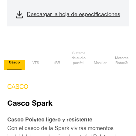
Descargar la hoja de especificaciones
Sistema
de audio
Motores
Casco
VTS
iBR
portátil
Manillar
Rotax®
CASCO
VT
Casco Spark
L
Casco Polytec ligero y resistente
Si
Con el casco de la Spark vivirás momentos
am