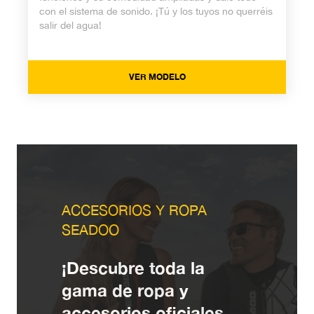
con el sistema de sonido. ¡Tú y los tuyos no querréis
salir del agua!
VER MODELO
ACCESORIOS Y ROPA
SEADOO
¡Descubre toda la
gama de ropa y
accesorios oficiales