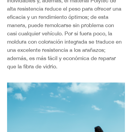
inolvidables y, además, el material Polytec de
El
alta resistencia reduce el peso para ofrecer una
am
eficacia y un rendimiento óptimos; de esta
de
manera, puede remolcarse sin problema con
tru
casi cualquier vehículo. Por si fuera poco, la
div
moldura con coloración integrada se traduce en
una excelente resistencia a los arañazos;
además, es más fácil y económica de reparar
que la fibra de vidrio.