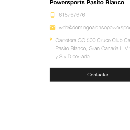
Powersports Pasito Blanco
618767676
web@domingoalonsopowerspor
Carretera GC 500 Cruce Club C
Pasito Blanco, Gran Canaria L-V
y S y D cerrado
Contactar