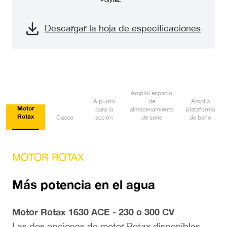
Descargar la hoja de especificaciones
Amplio espacio
A punto
de
Amplia
Motor
para la
almacenamiento
plataforma
Rotax
Casco
acción
de serie
de baño
MOTOR ROTAX
C
Más potencia en el agua
Ju
Q
Motor Rotax 1630 ACE - 230 o 300 CV
Ma
Las dos opciones de motor Rotax disponibles
El