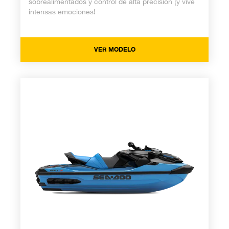
sobrealimentados y control de alta precisión ¡y vive
intensas emociones!
VER MODELO
RXT-X RS 2026