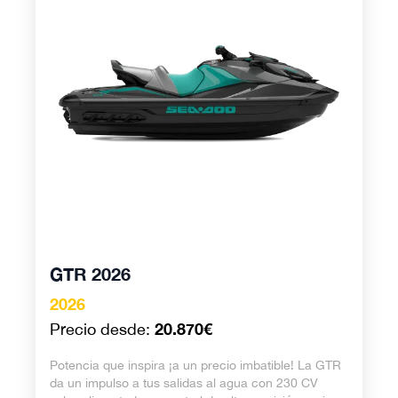
GTR 2026
2026
20.870€
Precio desde:
Potencia que inspira ¡a un precio imbatible! La GTR
da un impulso a tus salidas al agua con 230 CV