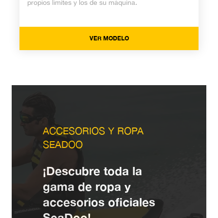
propios límites y los de su máquina.
VER MODELO
ACCESORIOS Y ROPA
SEADOO
¡Descubre toda la
gama de ropa y
accesorios oficiales
SeaDoo!