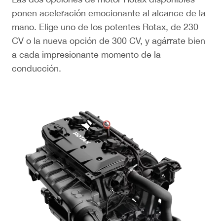
to
ponen aceleración emocionante al alcance de la
de
mano. Elige uno de los potentes Rotax, de 230
y p
s
CV o la nueva opción de 300 CV, y agárrate bien
re
a cada impresionante momento de la
pr
conducción.
su
ara