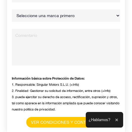
Información básica sobre Protección de Datos:
1. Responsable: Singular Motors S.L.U. (
+Info
)
2. Finalidad: Gestionar su solicitud de información, entre otros (
+Info
)
3. puede ejercitar su derecho de acceso, rectificación, supresión y otros,
tal como aparece en la información ampliada que puede conocer visitando
nuestra
política de privacidad
.
Ampliar el texto
¿Hablamos?
VER CONDICIONES Y CONTINUAR *
Cerrar 