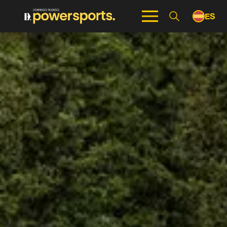
ES
EN