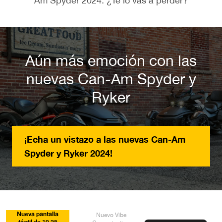
Am Spyder 2024. ¿Te lo vas a perder?
Aún más emoción con las
nuevas Can-Am Spyder y
Ryker
¡Echa un vistazo a las nuevas Can-Am
Spyder y Ryker 2024!
Nueva pantalla
Nuevo Vibe
táctil de 10,25