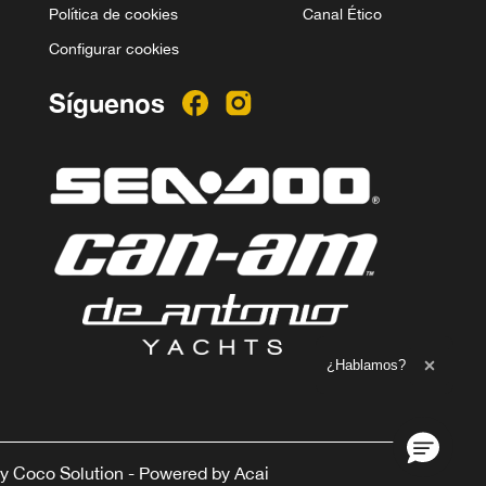
Política de cookies
Canal Ético
Configurar cookies
Síguenos
Ampliar el texto
¿Hablamos?
Cerrar 
y
Coco Solution
- Powered by
Acai