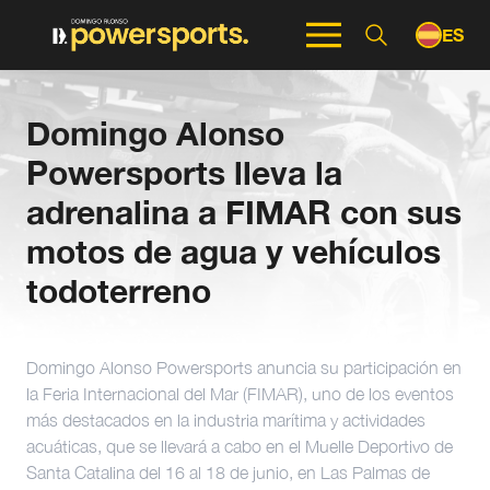
ES
EN
Domingo Alonso
Powersports lleva la
adrenalina a FIMAR con sus
motos de agua y vehículos
todoterreno
Domingo Alonso Powersports anuncia su participación en
la Feria Internacional del Mar (FIMAR), uno de los eventos
más destacados en la industria marítima y actividades
acuáticas, que se llevará a cabo en el Muelle Deportivo de
Santa Catalina del 16 al 18 de junio, en Las Palmas de